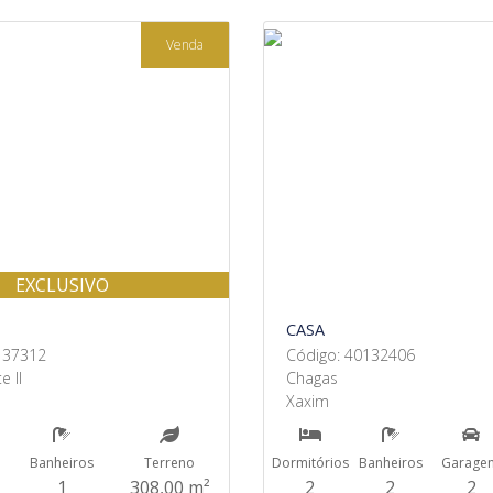
Venda
EXCLUSIVO
CASA
137312
Código: 40132406
e II
Chagas
Xaxim
Banheiros
Terreno
Dormitórios
Banheiros
Garage
1
308,00 m²
2
2
2