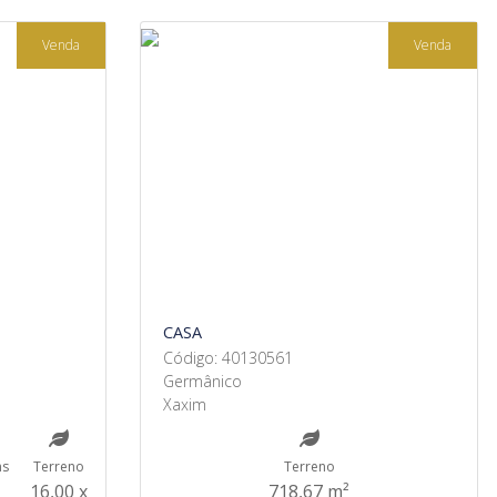
Venda
Venda
CASA
Código: 40130561
Germânico
Xaxim
ns
Terreno
Terreno
16,00 x
718,67 m²