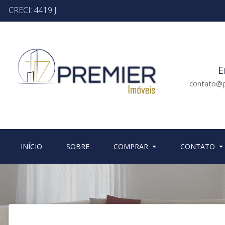
CRECI: 4419 J
E
contato@p
(CURRENT)
(CURRENT)
INÍCIO
SOBRE
COMPRAR
CONTATO