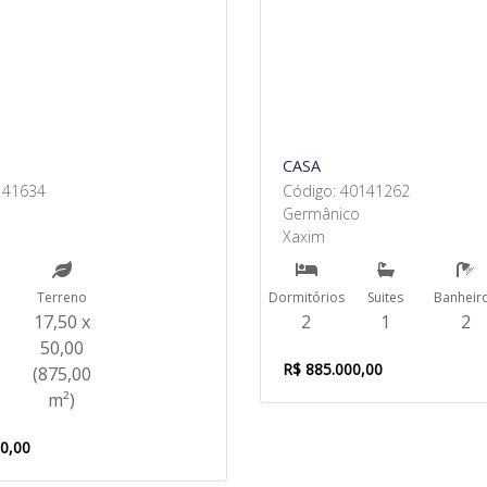
CASA
141634
Código: 40141262
Germânico
Xaxim
Terreno
Dormitórios
Suites
Banheir
17,50 x
2
1
2
50,00
R$ 885.000,00
(875,00
m²)
00,00