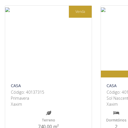
Venda
CASA
CASA
Código: 40137315
Código: 40
Primavera
Sol Nascent
Xaxim
Xaxim
Terreno
Dormitórios
740,00 m²
2