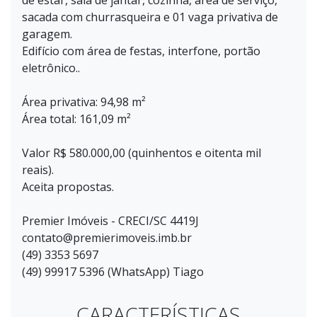
de estar, sala de jantar, cozinha, área de serviço,
sacada com churrasqueira e 01 vaga privativa de
garagem.
Edifício com área de festas, interfone, portão
eletrônico..
Área privativa: 94,98 m²
Área total: 161,09 m²
Valor R$ 580.000,00 (quinhentos e oitenta mil
reais).
Aceita propostas.
Premier Imóveis - CRECI/SC 4419J
contato@premierimoveis.imb.br
(49) 3353 5697
(49) 99917 5396 (WhatsApp) Tiago
CARACTERÍSTICAS