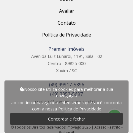
Avaliar
Contato
Política de Privacidade
Premier Imóveis
Avenida Luiz Lunardi, 1191, Sala - 02
Centro - 89825-000
Xaxim / SC
(49) 99917-5396
Nosso site utiliza cookies para melhorar a sua
(49) 3353-5697
navegação
contato@premierimoveis.imb.br
ao continuar navegando entendemos que você concorda
com a nossa
Política de Privacidade
P
r
e
c
i
s
a
d
e
a
j
u
d
a
?
Concordar e fechar
© Todos os Direitos Reservados Imovago 2026
|
Acesso Restrito
-
Webmail