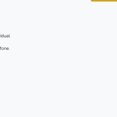
idual.
efone.