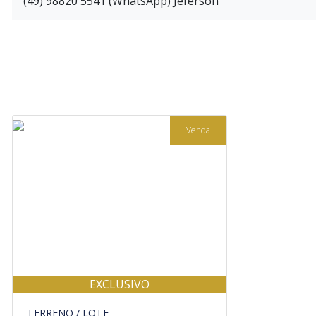
(49) 98820 5541 (WhatsApp) Jeferson
Venda
EXCLUSIVO
TERRENO / LOTE