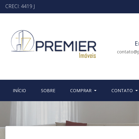
CRECI: 4419 J
E
contato@p
(CURRENT)
(CURRENT)
INÍCIO
SOBRE
COMPRAR
CONTATO